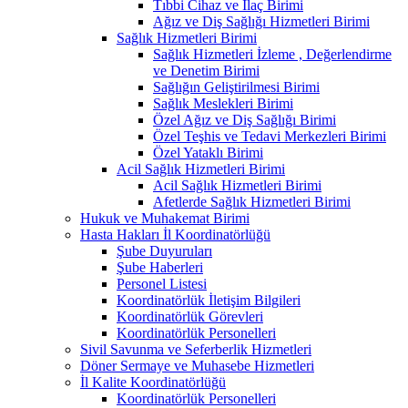
Tıbbi Cihaz ve İlaç Birimi
Ağız ve Diş Sağlığı Hizmetleri Birimi
Sağlık Hizmetleri Birimi
Sağlık Hizmetleri İzleme , Değerlendirme
ve Denetim Birimi
Sağlığın Geliştirilmesi Birimi
Sağlık Meslekleri Birimi
Özel Ağız ve Diş Sağlığı Birimi
Özel Teşhis ve Tedavi Merkezleri Birimi
Özel Yataklı Birimi
Acil Sağlık Hizmetleri Birimi
Acil Sağlık Hizmetleri Birimi
Afetlerde Sağlık Hizmetleri Birimi
Hukuk ve Muhakemat Birimi
Hasta Hakları İl Koordinatörlüğü
Şube Duyuruları
Şube Haberleri
Personel Listesi
Koordinatörlük İletişim Bilgileri
Koordinatörlük Görevleri
Koordinatörlük Personelleri
Sivil Savunma ve Seferberlik Hizmetleri
Döner Sermaye ve Muhasebe Hizmetleri
İl Kalite Koordinatörlüğü
Koordinatörlük Personelleri