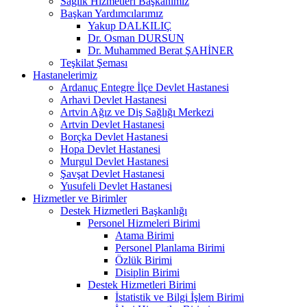
Sağlık Hizmetleri Başkanımız
Başkan Yardımcılarımız
Yakup DALKILIÇ
Dr. Osman DURSUN
Dr. Muhammed Berat ŞAHİNER
Teşkilat Şeması
Hastanelerimiz
Ardanuç Entegre İlçe Devlet Hastanesi
Arhavi Devlet Hastanesi
Artvin Ağız ve Diş Sağlığı Merkezi
Artvin Devlet Hastanesi
Borçka Devlet Hastanesi
Hopa Devlet Hastanesi
Murgul Devlet Hastanesi
Şavşat Devlet Hastanesi
Yusufeli Devlet Hastanesi
Hizmetler ve Birimler
Destek Hizmetleri Başkanlığı
Personel Hizmeleri Birimi
Atama Birimi
Personel Planlama Birimi
Özlük Birimi
Disiplin Birimi
Destek Hizmetleri Birimi
İstatistik ve Bilgi İşlem Birimi