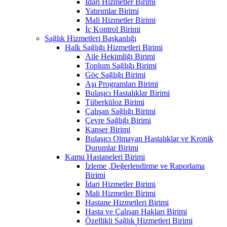
İdari Hizmetler Birimi
Yatırımlar Birimi
Mali Hizmetler Birimi
İç Kontrol Birimi
Sağlık Hizmetleri Başkanlığı
Halk Sağlığı Hizmetleri Birimi
Aile Hekimliği Birimi
Toplum Sağlığı Birimi
Göç Sağlığı Birimi
Aşı Programları Birimi
Bulaşıcı Hastalıklar Birimi
Tüberküloz Birimi
Çalışan Sağlığı Birimi
Çevre Sağlığı Birimi
Kanser Birimi
Bulaşıcı Olmayan Hastalıklar ve Kronik
Durumlar Birimi
Kamu Hastaneleri Birimi
İzleme ,Değerlendirme ve Raporlama
Birimi
İdari Hizmetler Birimi
Mali Hizmetler Birimi
Hastane Hizmetleri Birimi
Hasta ve Çalışan Hakları Birimi
Özellikli Sağlık Hizmetleri Birimi