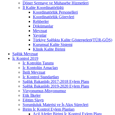
Döner Sermaye ve Muhasebe Hizmetleri
İl Kalite Koordinatörlüğü
Koordinatörlük Personelleri
Koordinatörlük Görevleri
Rehberler
Dökümanlar
Mevzuat
Yayınlar
Türkiye Sağlıkta Kalite Göstergeleri(TÜR-GÖS)
Kurumsal Kalite Sistemi
Klinik Kalite Birimi
Sağlık Mevzuat
İç Kontrol 2019
İç Kotrolün Tanımı
İç Kontolün Amaçları
İlgili Mevzuat
İç Kontrol Standartları
Sağlık Bakanlığı 2017-2018 Eylem Planı
Sağlık Bakanlığı 2019-2020 Eylem Planı
Vizyonumuz-Misyonumuz
Etik İlkeler
Eğitim Slaytı
Sorumluluk Materisi ve İş Akış Süreçleri
Birim İç Kontrol Eylem Planları
Acil Afetler Birimi İç Kontrol Eylem Planı