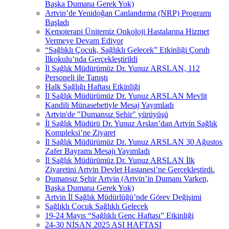
Başka Dumana Gerek Yok)
Artvin’de Yenidoğan Canlandırma (NRP) Programı
Başladı
Kemoterapi Ünitemiz Onkoloji Hastalarına Hizmet
Vermeye Devam Ediyor
“Sağlıklı Çocuk, Sağlıklı Gelecek” Etkinliği Çoruh
İlkokulu’nda Gerçekleştirildi
İl Sağlık Müdürümüz Dr. Yunuz ARSLAN, 112
Personeli ile Tanıştı
Halk Sağlığı Haftası Etkinliği
İl Sağlık Müdürümüz Dr. Yunuz ARSLAN Mevlit
Kandili Münasebetiyle Mesaj Yayımladı
Artvin'de "Dumansız Şehir" yürüyüşü
İl Sağlık Müdürü Dr. Yunuz Arslan’dan Artvin Sağlık
Kompleksi’ne Ziyaret
İl Sağlık Müdürümüz Dr. Yunuz ARSLAN 30 Ağustos
Zafer Bayramı Mesajı Yayımladı
İl Sağlık Müdürümüz Dr. Yunuz ARSLAN İlk
Ziyaretini Artvin Devlet Hastanesi’ne Gerçekleştirdi.
Dumansız Şehir Artvin (Artvin’in Dumanı Varken,
Başka Dumana Gerek Yok)
Artvin İl Sağlık Müdürlüğü’nde Görev Değişimi
Sağlıklı Çocuk Sağlıklı Gelecek
19-24 Mayıs “Sağlıklı Genç Haftası” Etkinliği
24-30 NİSAN 2025 AŞI HAFTASI