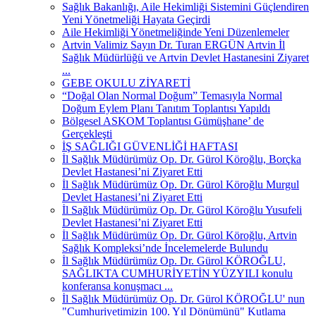
Sağlık Bakanlığı, Aile Hekimliği Sistemini Güçlendiren
Yeni Yönetmeliği Hayata Geçirdi
Aile Hekimliği Yönetmeliğinde Yeni Düzenlemeler
Artvin Valimiz Sayın Dr. Turan ERGÜN Artvin İl
Sağlık Müdürlüğü ve Artvin Devlet Hastanesini Ziyaret
...
GEBE OKULU ZİYARETİ
“Doğal Olan Normal Doğum” Temasıyla Normal
Doğum Eylem Planı Tanıtım Toplantısı Yapıldı
Bölgesel ASKOM Toplantısı Gümüşhane’ de
Gerçekleşti
İŞ SAĞLIĞI GÜVENLİĞİ HAFTASI
İl Sağlık Müdürümüz Op. Dr. Gürol Köroğlu, Borçka
Devlet Hastanesi’ni Ziyaret Etti
İl Sağlık Müdürümüz Op. Dr. Gürol Köroğlu Murgul
Devlet Hastanesi’ni Ziyaret Etti
İl Sağlık Müdürümüz Op. Dr. Gürol Köroğlu Yusufeli
Devlet Hastanesi’ni Ziyaret Etti
İl Sağlık Müdürümüz Op. Dr. Gürol Köroğlu, Artvin
Sağlık Kompleksi’nde İncelemelerde Bulundu
İl Sağlık Müdürümüz Op. Dr. Gürol KÖROĞLU,
SAĞLIKTA CUMHURİYETİN YÜZYILI konulu
konferansa konuşmacı ...
İl Sağlık Müdürümüz Op. Dr. Gürol KÖROĞLU' nun
"Cumhuriyetimizin 100. Yıl Dönümünü" Kutlama