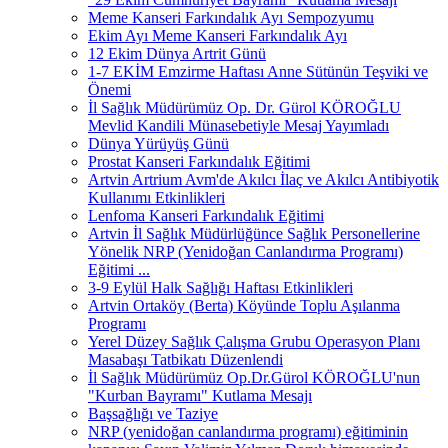
Meme Kanseri Farkındalık Ayı Sempozyumu
Ekim Ayı Meme Kanseri Farkındalık Ayı
12 Ekim Dünya Artrit Günü
1-7 EKİM Emzirme Haftası Anne Sütünün Teşviki ve
Önemi
İl Sağlık Müdürümüz Op. Dr. Gürol KÖROĞLU
Mevlid Kandili Münasebetiyle Mesaj Yayımladı
Dünya Yürüyüş Günü
Prostat Kanseri Farkındalık Eğitimi
Artvin Artrium Avm'de Akılcı İlaç ve Akılcı Antibiyotik
Kullanımı Etkinlikleri
Lenfoma Kanseri Farkındalık Eğitimi
Artvin İl Sağlık Müdürlüğünce Sağlık Personellerine
Yönelik NRP (Yenidoğan Canlandırma Programı)
Eğitimi ...
3-9 Eylül Halk Sağlığı Haftası Etkinlikleri
Artvin Ortaköy (Berta) Köyünde Toplu Aşılanma
Programı
Yerel Düzey Sağlık Çalışma Grubu Operasyon Planı
Masabaşı Tatbikatı Düzenlendi
İl Sağlık Müdürümüz Op.Dr.Gürol KÖROĞLU'nun
"Kurban Bayramı" Kutlama Mesajı
Başsağlığı ve Taziye
NRP (yenidoğan canlandırma programı) eğitiminin