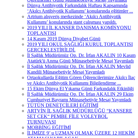
Dünya Antibiyotik Farkındalık Haftası Kapsamında
‘Akılcı Antibiyotik Kullanımı’ konularında eğitimler ...
Artrium alışveriş merkezinde ‘Akılcı Antibiyotik
Kullanımı’ konularında stant çalışması yapıldı.
2019 YILI İL KANSER DANIŞMA KOMİSYONU
TOPLANTISI
14 Kasım 2019 Dünya Diyabet Günü
2019 YILI OKUL SAĞLIĞI KURUL TOPLANTISI
GERÇEKLEŞTİRİLDİ.
İl Sağlık Müdürümüz Op. Dr. İrfan AKALIN 10 Kasım
Atatürk'ü Anma Günü Münasebetiyle Mesaj Yayımladı
İl Sağlık Müdürümüz Op. Dr. İrfan AKALIN Mevlid
Kandili Münasebetiyle Mesaj Yayımladı
Ortaokullarda Eğitim Gören Öğrencilerimize Akılcı İlaç
ve Akılcı Antibiyotik Kullanımı Bilgilendirme ...
15 Ekim Dünya El Yıkama Günü Farkındalık Etkinliği
İl Sağlık Müdürümüz Op. Dr. İrfan AKALIN 29 Ekim
Cumhuriyet Bayramı Münasebetiyle Mesaj Yayımladı
TÜTÜN DENETÇİLERİ EĞİTİMİ
ARTVİN İL SAĞLIK MÜDÜRLÜĞÜ “KANSERE
SET ÇEK“ PEMBE FİLE VOLEYBOL
TURNUVASI
MOBBİNG EĞİTİMİ
İLİMİZE 9’ u UZMAN OLMAK ÜZERE 12 HEKİM