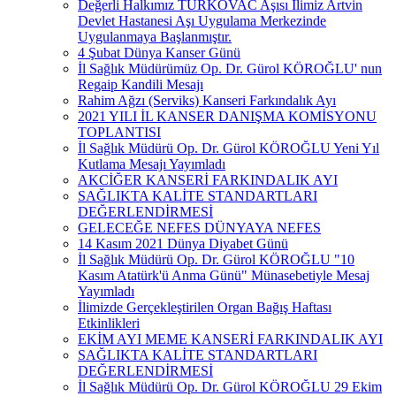
Değerli Halkımız TURKOVAC Aşısı İlimiz Artvin
Devlet Hastanesi Aşı Uygulama Merkezinde
Uygulanmaya Başlanmıştır.
4 Şubat Dünya Kanser Günü
İl Sağlık Müdürümüz Op. Dr. Gürol KÖROĞLU' nun
Regaip Kandili Mesajı
Rahim Ağzı (Serviks) Kanseri Farkındalık Ayı
2021 YILI İL KANSER DANIŞMA KOMİSYONU
TOPLANTISI
İl Sağlık Müdürü Op. Dr. Gürol KÖROĞLU Yeni Yıl
Kutlama Mesajı Yayımladı
AKCİĞER KANSERİ FARKINDALIK AYI
SAĞLIKTA KALİTE STANDARTLARI
DEĞERLENDİRMESİ
GELECEĞE NEFES DÜNYAYA NEFES
14 Kasım 2021 Dünya Diyabet Günü
İl Sağlık Müdürü Op. Dr. Gürol KÖROĞLU "10
Kasım Atatürk'ü Anma Günü" Münasebetiyle Mesaj
Yayımladı
İlimizde Gerçekleştirilen Organ Bağış Haftası
Etkinlikleri
EKİM AYI MEME KANSERİ FARKINDALIK AYI
SAĞLIKTA KALİTE STANDARTLARI
DEĞERLENDİRMESİ
İl Sağlık Müdürü Op. Dr. Gürol KÖROĞLU 29 Ekim