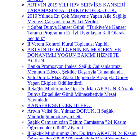
ARTVİN 2019 YILI HPV SERVİKS KANSERİ
TARAMASINDA TÜRKİYE’DE 3. OLDU
2019 Yılında En Çok Muayene Yapan Aile Sağlığı
Merkezi Çalışanlarına Plaket Verildi.
4 Şubat Dünya Kanser Günü, "Türkiye’de Kanser
Tarama Programını En İyi Uygulayan 3. İl Olarak
Seçildik"
İl Verem Kontrol Kurul Toplantısı Yapıldı
ARTVİN DE BÖLGENİN EN MODERN VE
DONANIMLI YOĞUN BAKIMI HİZMETE
AÇILDI
Banka Promosyon İhalesi Sağlık Çalışanlarımızı
Memnun Edecek Şekilde Başarıyla Tamamlandı.
Vali Doruk, Elazığ'daki Depremde Başarıyla Görev
Yapan Ekipleri Ödüllendirdi
İl Sağlık Müdürümüz Op. Dr. İrfan AKALIN 3 Aralık
Dünya Engelliler Günü Münasebetiyle Mesaj
Yayımladı
KANSERE SET ÇEKTİLER…
Artvin Valisi Sn. Yılmaz DORUK, İl Sağlık
Müdürlüğümüzü ziyaret etti
Sağlık Camiamızdan Eğitim Camiasına "24 Kasım
Öğretmenler Günü" Ziyareti
İl Sağlık Müdürümüz Op. Dr. İrfan AKALIN 24 Kasım
Öğretmenler Günü Münasebetiyle Mesaj Yayımladı