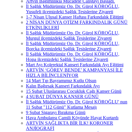
Artvin Bağımlılıkla Mücadele Çalıştayı Başladı.
İl Sağlık Müdürümüz Op. Dr. Gürol KÖROĞLU,
Yusufeli ilçemizdeki Sağlık Tesislerine Ziyareti
1-7 Nisan Ulusal Kanser Haftası Farkındalık Eğitimi
2 NİSAN DÜNYA OTİZM FARKINDALIK GÜNÜ
ETKİNLİKLERİ
İl Sağlık Müdürümüz Op. Dr. Gürol KÖROĞLU,
Murgul ilçemizdeki Sağlık Tesislerine Ziyareti
İl Sağlık Müdürümüz Op. Dr. Gürol KÖROĞLU,
Borçka ilçemizdeki Sağlık Tesislerine Ziyareti
İl Sağlık Müdürümüz Op. Dr. Gürol KÖROĞLU,
Hopa ilçemizdeki Sağlık Tesislerine Ziyareti
Mart Ayı Kolerektal Kanseri Farkındalık Ayı Eğitimi
ARTVİN ‘GÖREV BENDE’ KAMPANYASI İLE
HIZLA BİLİNÇLENİYOR
14 Mart Tıp Bayramımız Kutlu Olsun
Kalın Bağırsak Kanseri Farkındalık Ayı
15 Şubat Uluslararası Çocukluk Çağı Kanser Günü
4 ŞUBAT DÜNYA KANSER GÜNÜ
İl Sağlık Müdürümüz Op. Dr. Gürol KÖROĞLU' nun
11 Şubat "112 Günü" Kutlama Mesajı
9 Şubat Sigarayı Bırakma Günü
Hava Ambulansı Camili Köyünde Hayat Kurtardı
ARTVİN SAĞLIKTA BİR İLK! KORONER
ANJİOGRAFİ