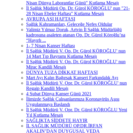
Nisan Dünya Laborantlar Günü" Kutlama Mesajı
İl Sağlık Müdürü Op. Dr. Gürol KÖROĞLU' nun "21-
28 Nisan Ebeler Haftası" Kutlama Mesajı
AVRUPA AŞI HAFTASI
Sağlık Kahramanları, Geleceğe Nefes Oldular
Valimiz Yılmaz Doruk, Artvin İl Sağlık Müdürlüğü
kadrosuna asaleten atanan Op. Dr. Gürol Köroğlu’na
“Hayırlı ...
1- 7 Nisan Kanser Haftası
İl Sağlık Müdürü V. Op. Dr. Gürol KÖROĞLU' nun
14 Mart Tıp Bayramı Kutlama Mesajı
İl Sağlık Müdürü V. Op. Dr. Gürol KÖROĞLU' nun
Miraç Kandili Mesajı
DÜNYA TUZA DİKKAT HAFTASI
Mart Ayı Kalın Bağırsak Kanseri Farkındalık Ayı
İl Sağlık Müdürü V. Opr. Dr. Gürol KÖROĞLU' nun
Regaip Kandili Mesajı
4 Şubat Dünya Kanser Günü 2021
İlimizde Sağlık Çalışanlarımıza Koronavirüs Aşısı
Uygulanmaya Başlandı
İl Sağlık Müdürü V. Opr. Dr. Gürol KÖROĞLU Yeni
Yıl Kutlama Mesajı
SAĞLIKTA ŞİDDETE HAYIR
İL SAĞLIK MÜDÜRÜ OP.DR.İRFAN
AKALIN’DAN DUYGUSAL VEDA