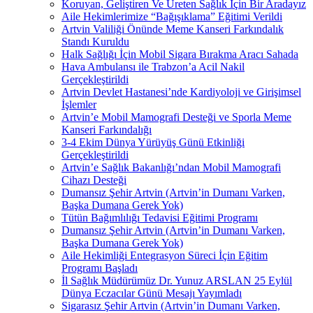
Koruyan, Geliştiren Ve Üreten Sağlık İçin Bir Aradayız
Aile Hekimlerimize “Bağışıklama” Eğitimi Verildi
Artvin Valiliği Önünde Meme Kanseri Farkındalık
Standı Kuruldu
Halk Sağlığı İçin Mobil Sigara Bırakma Aracı Sahada
Hava Ambulansı ile Trabzon’a Acil Nakil
Gerçekleştirildi
Artvin Devlet Hastanesi’nde Kardiyoloji ve Girişimsel
İşlemler
Artvin’e Mobil Mamografi Desteği ve Sporla Meme
Kanseri Farkındalığı
3-4 Ekim Dünya Yürüyüş Günü Etkinliği
Gerçekleştirildi
Artvin’e Sağlık Bakanlığı’ndan Mobil Mamografi
Cihazı Desteği
Dumansız Şehir Artvin (Artvin’in Dumanı Varken,
Başka Dumana Gerek Yok)
Tütün Bağımlılığı Tedavisi Eğitimi Programı
Dumansız Şehir Artvin (Artvin’in Dumanı Varken,
Başka Dumana Gerek Yok)
Aile Hekimliği Entegrasyon Süreci İçin Eğitim
Programı Başladı
İl Sağlık Müdürümüz Dr. Yunuz ARSLAN 25 Eylül
Dünya Eczacılar Günü Mesajı Yayımladı
Sigarasız Şehir Artvin (Artvin’in Dumanı Varken,