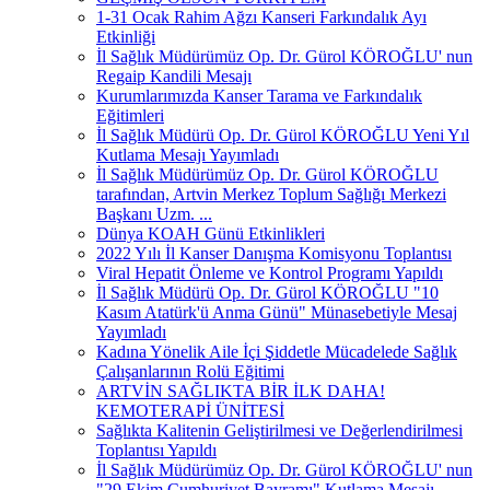
1-31 Ocak Rahim Ağzı Kanseri Farkındalık Ayı
Etkinliği
İl Sağlık Müdürümüz Op. Dr. Gürol KÖROĞLU' nun
Regaip Kandili Mesajı
Kurumlarımızda Kanser Tarama ve Farkındalık
Eğitimleri
İl Sağlık Müdürü Op. Dr. Gürol KÖROĞLU Yeni Yıl
Kutlama Mesajı Yayımladı
İl Sağlık Müdürümüz Op. Dr. Gürol KÖROĞLU
tarafından, Artvin Merkez Toplum Sağlığı Merkezi
Başkanı Uzm. ...
Dünya KOAH Günü Etkinlikleri
2022 Yılı İl Kanser Danışma Komisyonu Toplantısı
Viral Hepatit Önleme ve Kontrol Programı Yapıldı
İl Sağlık Müdürü Op. Dr. Gürol KÖROĞLU "10
Kasım Atatürk'ü Anma Günü" Münasebetiyle Mesaj
Yayımladı
Kadına Yönelik Aile İçi Şiddetle Mücadelede Sağlık
Çalışanlarının Rolü Eğitimi
ARTVİN SAĞLIKTA BİR İLK DAHA!
KEMOTERAPİ ÜNİTESİ
Sağlıkta Kalitenin Geliştirilmesi ve Değerlendirilmesi
Toplantısı Yapıldı
İl Sağlık Müdürümüz Op. Dr. Gürol KÖROĞLU' nun
"29 Ekim Cumhuriyet Bayramı" Kutlama Mesajı