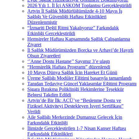
2026 Yılı 1. İl İçi ASKOM Toplantısı Gerçekleştirildi
Artvin İl Sağlık Müdürlüğümüzde 4-10 Mayıs İş
Sağlığı Ve Güvenliği Haftası Etkinlikleri
Düzenlenmiştir
“İzmariti Değil Ritmi Yakalıyoruz” Farkındalık
Etkinliği Gerçekleştirildi
Hemşireler Haftası Kapsamında Sağlık Çalışanlarına
Ziyaret
İl Sağlık Müdürümüzden Borçka ve Arhavi’de Hayırlı
Olsun Ziyaretleri
‘’Anne Dostu Hastane’’ Sayımız 3’e ulaştı
“Hemşirelik Haftası Programı” düzenlendi
10 Mayıs Dünya Sağlık İçin Hareket Et Günü
Üreme Sağlığı Modüler Eğitimi başarıyla tamamlandı
Tanıdan Tedaviye Güncel Yaklaşımlar Eğitimi Programı
Sigara Bırakma Polikliniği Hekimlerine Teşekkür
Belgesi Takdim Edildi
Artvin’de Bir İlk: AÇÜ’ye “Beslenme Dostu ve
Fiziksel Aktiviteyi Destekleyen İşyeri Sertifikası”
Verildi
Aile Sağlığı Merkezinde Dumansız Gelecek İçin
Farkındalık Etkinliği
İlimizde Gerçekleştirilen 1-7 Nisan Kanser Haftası
Farkındalık Etkinlikleri