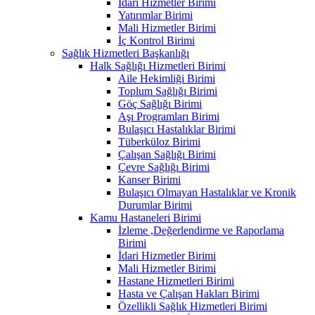
İdari Hizmetler Birimi
Yatırımlar Birimi
Mali Hizmetler Birimi
İç Kontrol Birimi
Sağlık Hizmetleri Başkanlığı
Halk Sağlığı Hizmetleri Birimi
Aile Hekimliği Birimi
Toplum Sağlığı Birimi
Göç Sağlığı Birimi
Aşı Programları Birimi
Bulaşıcı Hastalıklar Birimi
Tüberküloz Birimi
Çalışan Sağlığı Birimi
Çevre Sağlığı Birimi
Kanser Birimi
Bulaşıcı Olmayan Hastalıklar ve Kronik
Durumlar Birimi
Kamu Hastaneleri Birimi
İzleme ,Değerlendirme ve Raporlama
Birimi
İdari Hizmetler Birimi
Mali Hizmetler Birimi
Hastane Hizmetleri Birimi
Hasta ve Çalışan Hakları Birimi
Özellikli Sağlık Hizmetleri Birimi