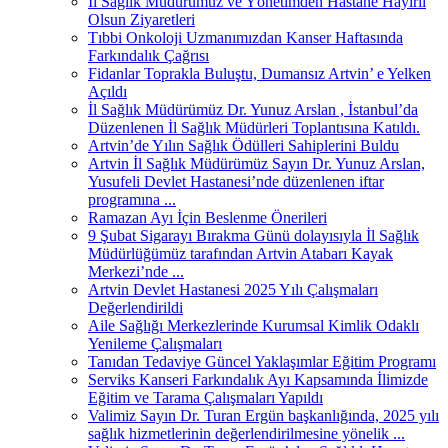
İl Sağlık Müdürümüz ve Yönetimden Hastane Hayırlı
Olsun Ziyaretleri
Tıbbi Onkoloji Uzmanımızdan Kanser Haftasında
Farkındalık Çağrısı
Fidanlar Toprakla Buluştu, Dumansız Artvin’ e Yelken
Açıldı
İl Sağlık Müdürümüz Dr. Yunuz Arslan , İstanbul’da
Düzenlenen İl Sağlık Müdürleri Toplantısına Katıldı.
Artvin’de Yılın Sağlık Ödülleri Sahiplerini Buldu
Artvin İl Sağlık Müdürümüz Sayın Dr. Yunuz Arslan,
Yusufeli Devlet Hastanesi’nde düzenlenen iftar
programına ...
Ramazan Ayı İçin Beslenme Önerileri
9 Şubat Sigarayı Bırakma Günü dolayısıyla İl Sağlık
Müdürlüğümüz tarafından Artvin Atabarı Kayak
Merkezi’nde ...
Artvin Devlet Hastanesi 2025 Yılı Çalışmaları
Değerlendirildi
Aile Sağlığı Merkezlerinde Kurumsal Kimlik Odaklı
Yenileme Çalışmaları
Tanıdan Tedaviye Güncel Yaklaşımlar Eğitim Programı
Serviks Kanseri Farkındalık Ayı Kapsamında İlimizde
Eğitim ve Tarama Çalışmaları Yapıldı
Valimiz Sayın Dr. Turan Ergün başkanlığında, 2025 yılı
sağlık hizmetlerinin değerlendirilmesine yönelik ...