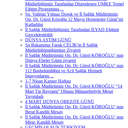
Müdürlüğümüz Tarafından Düzenlenen UMKE Temel
Eğitim Programına ...
Sn. Valimiz Yılmaz Doruk ve İl Sağlık Müdürümüz
Op. Dr. Gürol Köroğlu 12 Mayıs Hemşireler Günü’nü
Kutladılar
İl Sağlık Müdürlüğümüz Tarafından İLYAD Eğitimi
Gerçekleştirildi
DÜNYA ASTIM GÜNÜ
Sn Bakanımız Faruk ÇELİK'in İl Sağlık
Müdürlüğümüğümüze Ziyareti
İl Sağlık Müdürümüz Op. Dr. Gürol KÖROĞLU' nun
Dünya Ebeler Günü ziyareti
İl Sağlık Müdürümüz Op. Dr. Gürol KÖROĞLU' nun
112 Başhekimliğini ve Acil Sağlık Hizmeti
İstasyonlarını ...
1-7 Nisan Kanser Haftası
İl Sağlık Müdürümüz Op. Dr. Gürol KÖROĞLU “14
Mart Tıp Bayramı” Olması Münasebetiyle Mesaj
Yayımladı
4 MART DÜNYA OBEZiTE GÜNÜ
İl Sağlık Müdürümüz Op. Dr. Gürol KÖROĞLU' nun
Berat Kandili Mesajı
İl Sağlık Müdürümüz Op. Dr. Gürol KÖROĞLU' nun
Miraç Kandili Mesajı
GEÇMİŞ OLSUN TÜRKİYEM