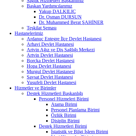
Sağlık Hizmetleri Başkanımız
Başkan Yardımcılarımız
Yakup DALKILIÇ
Dr. Osman DURSUN
Dr. Muhammed Berat ŞAHİNER
Teşkilat Şeması
Hastanelerimiz
Ardanuç Entegre İlçe Devlet Hastanesi
Arhavi Devlet Hastanesi
Artvin Ağız ve Diş Sağlığı Merkezi
Artvin Devlet Hastanesi
Borçka Devlet Hastanesi
Hopa Devlet Hastanesi
Murgul Devlet Hastanesi
Şavşat Devlet Hastanesi
Yusufeli Devlet Hastanesi
Hizmetler ve Birimler
Destek Hizmetleri Başkanlığı
Personel Hizmeleri Birimi
Atama Birimi
Personel Planlama Birimi
Özlük Birimi
Disiplin Birimi
Destek Hizmetleri Birimi
İstatistik ve Bilgi İşlem Birimi