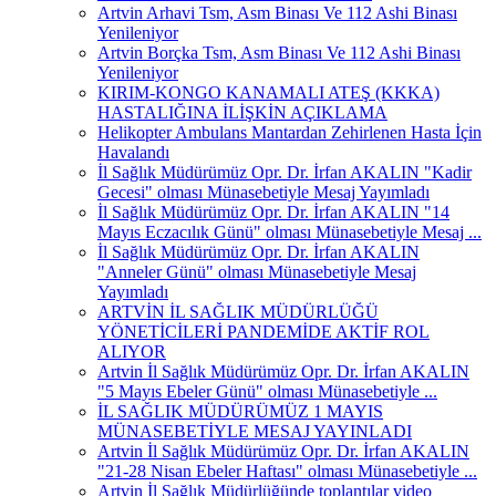
Artvin Arhavi Tsm, Asm Binası Ve 112 Ashi Binası
Yenileniyor
Artvin Borçka Tsm, Asm Binası Ve 112 Ashi Binası
Yenileniyor
KIRIM-KONGO KANAMALI ATEŞ (KKKA)
HASTALIĞINA İLİŞKİN AÇIKLAMA
Helikopter Ambulans Mantardan Zehirlenen Hasta İçin
Havalandı
İl Sağlık Müdürümüz Opr. Dr. İrfan AKALIN "Kadir
Gecesi" olması Münasebetiyle Mesaj Yayımladı
İl Sağlık Müdürümüz Opr. Dr. İrfan AKALIN "14
Mayıs Eczacılık Günü" olması Münasebetiyle Mesaj ...
İl Sağlık Müdürümüz Opr. Dr. İrfan AKALIN
"Anneler Günü" olması Münasebetiyle Mesaj
Yayımladı
ARTVİN İL SAĞLIK MÜDÜRLÜĞÜ
YÖNETİCİLERİ PANDEMİDE AKTİF ROL
ALIYOR
Artvin İl Sağlık Müdürümüz Opr. Dr. İrfan AKALIN
"5 Mayıs Ebeler Günü" olması Münasebetiyle ...
İL SAĞLIK MÜDÜRÜMÜZ 1 MAYIS
MÜNASEBETİYLE MESAJ YAYINLADI
Artvin İl Sağlık Müdürümüz Opr. Dr. İrfan AKALIN
"21-28 Nisan Ebeler Haftası" olması Münasebetiyle ...
Artvin İl Sağlık Müdürlüğünde toplantılar video