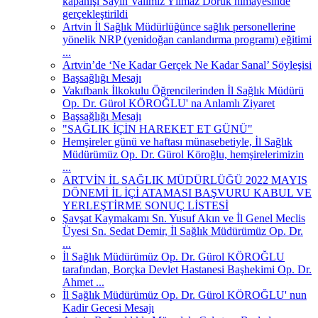
kapanışı Sayın Valimiz Yılmaz Doruk himayesinde
gerçekleştirildi
Artvin İl Sağlık Müdürlüğünce sağlık personellerine
yönelik NRP (yenidoğan canlandırma programı) eğitimi
...
Artvin’de ‘Ne Kadar Gerçek Ne Kadar Sanal’ Söyleşisi
Başsağlığı Mesajı
Vakıfbank İlkokulu Öğrencilerinden İl Sağlık Müdürü
Op. Dr. Gürol KÖROĞLU' na Anlamlı Ziyaret
Başsağlığı Mesajı
"SAĞLIK İÇİN HAREKET ET GÜNÜ"
Hemşireler günü ve haftası münasebetiyle, İl Sağlık
Müdürümüz Op. Dr. Gürol Köroğlu, hemşirelerimizin
...
ARTVİN İL SAĞLIK MÜDÜRLÜĞÜ 2022 MAYIS
DÖNEMİ İL İÇİ ATAMASI BAŞVURU KABUL VE
YERLEŞTİRME SONUÇ LİSTESİ
Şavşat Kaymakamı Sn. Yusuf Akın ve İl Genel Meclis
Üyesi Sn. Sedat Demir, İl Sağlık Müdürümüz Op. Dr.
...
İl Sağlık Müdürümüz Op. Dr. Gürol KÖROĞLU
tarafından, Borçka Devlet Hastanesi Başhekimi Op. Dr.
Ahmet ...
İl Sağlık Müdürümüz Op. Dr. Gürol KÖROĞLU' nun
Kadir Gecesi Mesajı