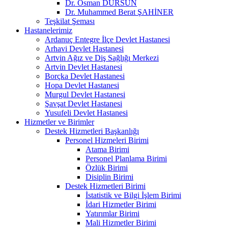
Dr. Osman DURSUN
Dr. Muhammed Berat ŞAHİNER
Teşkilat Şeması
Hastanelerimiz
Ardanuç Entegre İlçe Devlet Hastanesi
Arhavi Devlet Hastanesi
Artvin Ağız ve Diş Sağlığı Merkezi
Artvin Devlet Hastanesi
Borçka Devlet Hastanesi
Hopa Devlet Hastanesi
Murgul Devlet Hastanesi
Şavşat Devlet Hastanesi
Yusufeli Devlet Hastanesi
Hizmetler ve Birimler
Destek Hizmetleri Başkanlığı
Personel Hizmeleri Birimi
Atama Birimi
Personel Planlama Birimi
Özlük Birimi
Disiplin Birimi
Destek Hizmetleri Birimi
İstatistik ve Bilgi İşlem Birimi
İdari Hizmetler Birimi
Yatırımlar Birimi
Mali Hizmetler Birimi