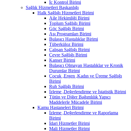
İç Kontrol Birimi
Sağlık Hizmetleri Başkanlığı
Halk Sağlığı Hizmetleri Birimi
Aile Hekimliği Birimi
Toplum Sağlığı Birimi
Göç Sağlığı Birimi
Aşı Programları Birimi
Bulaşıcı Hastalıklar Birimi
Tüberküloz Birimi
Çalışan Sağlığı Birimi
Çevre Sağlığı Birimi
Kanser Birimi
Bulaşıcı Olmayan Hastalıklar ve Kronik
Durumlar Birimi
Çocuk ,Ergen ,Kadın ve Üreme Sağlığı
Birimi
Ruh Sağlığı Birimi
İzleme ,Değerlendirme ve İstatistik Birimi
Tütün ve Diğer Bağımlılık Yapıcı
Maddelerle Mücadele Birimi
Kamu Hastaneleri Birimi
İzleme ,Değerlendirme ve Raporlama
Birimi
İdari Hizmetler Birimi
Mali Hizmetler Birimi