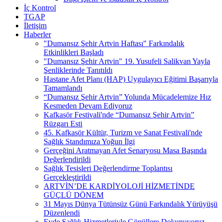
İç Kontrol
TGAP
İletişim
Haberler
"Dumansız Şehir Artvin Haftası" Farkındalık
Etkinlikleri Başladı
"Dumansız Şehir Artvin" 19. Yusufeli Salikvan Yayla
Şenliklerinde Tanıtıldı
Hastane Afet Planı (HAP) Uygulayıcı Eğitimi Başarıyla
Tamamlandı
“Dumansız Şehir Artvin” Yolunda Mücadelemize Hız
Kesmeden Devam Ediyoruz
Kafkasör Festivali'nde “Dumansız Şehir Artvin”
Rüzgarı Esti
45. Kafkasör Kültür, Turizm ve Sanat Festivali'nde
Sağlık Standımıza Yoğun İlgi
Gerçeğini Aratmayan Afet Senaryosu Masa Başında
Değerlendirildi
Sağlık Tesisleri Değerlendirme Toplantısı
Gerçekleştirildi
ARTVİN’DE KARDİYOLOJİ HİZMETİNDE
GÜÇLÜ DÖNEM
31 Mayıs Dünya Tütünsüz Günü Farkındalık Yürüyüşü
Düzenlendi
Evde Sağlık Hizmetleriyle Gönüllere Dokunuyoruz