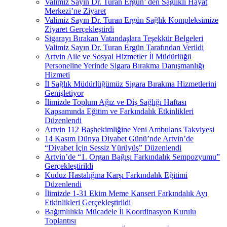
Valimiz Sayın Dr. Turan Ergün’ den Sağlıklı Hayat
Merkezi’ne Ziyaret
Valimiz Sayın Dr. Turan Ergün Sağlık Kompleksimize
Ziyaret Gerçekleştirdi
Sigarayı Bırakan Vatandaşlara Teşekkür Belgeleri
Valimiz Sayın Dr. Turan Ergün Tarafından Verildi
Artvin Aile ve Sosyal Hizmetler İl Müdürlüğü
Personeline Yerinde Sigara Bırakma Danışmanlığı
Hizmeti
İl Sağlık Müdürlüğümüz Sigara Bırakma Hizmetlerini
Genişletiyor
İlimizde Toplum Ağız ve Diş Sağlığı Haftası
Kapsamında Eğitim ve Farkındalık Etkinlikleri
Düzenlendi
Artvin 112 Başhekimliğine Yeni Ambulans Takviyesi
14 Kasım Dünya Diyabet Günü’nde Artvin’de
“Diyabet İçin Sessiz Yürüyüş” Düzenlendi
Artvin’de “1. Organ Bağışı Farkındalık Sempozyumu”
Gerçekleştirildi
Kuduz Hastalığına Karşı Farkındalık Eğitimi
Düzenlendi
İlimizde 1-31 Ekim Meme Kanseri Farkındalık Ayı
Etkinlikleri Gerçekleştirildi
Bağımlılıkla Mücadele İl Koordinasyon Kurulu
Toplantısı