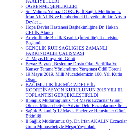
FAALİYETLERİ
ÖĞRENME ŞENLİKLERİ
Sn. Valimiz Yılmaz DORUK, İl Sağlık Müdürümüz
İrfan AKALIN ve beraberindeki heyetle birlikte Artvin
Devlet ...
Hopa Devlet Hastanesi Başhekimliğine Dr. Hakan
ÇELİK Atandı
Artvin İlinde Bir İlk Kısırlık (İnfertilite) Tedavisine
Başlandı.
GENÇLİK RUH SAĞLIĞI EŞ ZAMANLI
FARKINDALIK ÇALIŞMASI
21 Mayıs Dünya Süt Günü
Beyaz Bayrak, Beslenme Dostu Okul Sertifika Ve
Kanser Tarama Yönlendirme Yarışması Ödül Töreni
19 Mayıs 2019, Milli Mücadelemizin 100. Yılı Kutlu
Olsun
BAĞIMLILIK İLE MÜCADELE İL
KOORDİNASYON KURULUNUN 2019 YILI III.
TOPLANTISI GERÇEKLEŞTİRİLDİ
İl Sağlık Müdürlüğümüz “14 Mayıs Eczacılar Günü”
Olması Münasebetiyle Artvin’ Deki Eczacılarımız İle ...
Sağlık Bakanlığı 12 Mayıs Ebeler ve Hemşireler Günü
Etkinliği
İl Sağlık Müdürümüz Op. Dr. İrfan AKALIN Eczacılar
Günü Münasebetiyle Mesaj Yayımladı