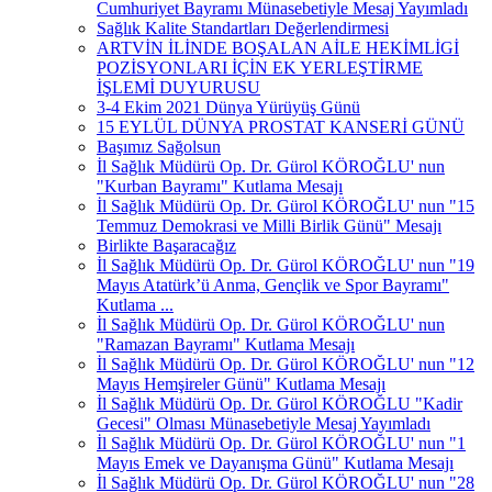
Cumhuriyet Bayramı Münasebetiyle Mesaj Yayımladı
Sağlık Kalite Standartları Değerlendirmesi
ARTVİN İLİNDE BOŞALAN AİLE HEKİMLİGİ
POZİSYONLARI İÇİN EK YERLEŞTİRME
İŞLEMİ DUYURUSU
3-4 Ekim 2021 Dünya Yürüyüş Günü
15 EYLÜL DÜNYA PROSTAT KANSERİ GÜNÜ
Başımız Sağolsun
İl Sağlık Müdürü Op. Dr. Gürol KÖROĞLU' nun
"Kurban Bayramı" Kutlama Mesajı
İl Sağlık Müdürü Op. Dr. Gürol KÖROĞLU' nun "15
Temmuz Demokrasi ve Milli Birlik Günü" Mesajı
Birlikte Başaracağız
İl Sağlık Müdürü Op. Dr. Gürol KÖROĞLU' nun "19
Mayıs Atatürk’ü Anma, Gençlik ve Spor Bayramı"
Kutlama ...
İl Sağlık Müdürü Op. Dr. Gürol KÖROĞLU' nun
"Ramazan Bayramı" Kutlama Mesajı
İl Sağlık Müdürü Op. Dr. Gürol KÖROĞLU' nun "12
Mayıs Hemşireler Günü" Kutlama Mesajı
İl Sağlık Müdürü Op. Dr. Gürol KÖROĞLU "Kadir
Gecesi" Olması Münasebetiyle Mesaj Yayımladı
İl Sağlık Müdürü Op. Dr. Gürol KÖROĞLU' nun "1
Mayıs Emek ve Dayanışma Günü" Kutlama Mesajı
İl Sağlık Müdürü Op. Dr. Gürol KÖROĞLU' nun "28