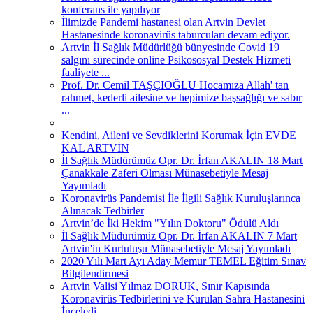
konferans ile yapılıyor
İlimizde Pandemi hastanesi olan Artvin Devlet
Hastanesinde koronavirüs taburcuları devam ediyor.
Artvin İl Sağlık Müdürlüğü bünyesinde Covid 19
salgını sürecinde online Psikososyal Destek Hizmeti
faaliyete ...
Prof. Dr. Cemil TAŞÇIOĞLU Hocamıza Allah' tan
rahmet, kederli ailesine ve hepimize başsağlığı ve sabır
...
Kendini, Aileni ve Sevdiklerini Korumak İçin EVDE
KAL ARTVİN
İl Sağlık Müdürümüz Opr. Dr. İrfan AKALIN 18 Mart
Çanakkale Zaferi Olması Münasebetiyle Mesaj
Yayımladı
Koronavirüs Pandemisi İle İlgili Sağlık Kuruluşlarınca
Alınacak Tedbirler
Artvin’de İki Hekim "Yılın Doktoru" Ödülü Aldı
İl Sağlık Müdürümüz Opr. Dr. İrfan AKALIN 7 Mart
Artvin'in Kurtuluşu Münasebetiyle Mesaj Yayımladı
2020 Yılı Mart Ayı Aday Memur TEMEL Eğitim Sınav
Bilgilendirmesi
Artvin Valisi Yılmaz DORUK, Sınır Kapısında
Koronavirüs Tedbirlerini ve Kurulan Sahra Hastanesini
İnceledi