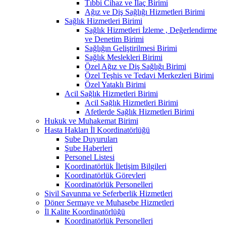
Tıbbi Cihaz ve İlaç Birimi
Ağız ve Diş Sağlığı Hizmetleri Birimi
Sağlık Hizmetleri Birimi
Sağlık Hizmetleri İzleme , Değerlendirme
ve Denetim Birimi
Sağlığın Geliştirilmesi Birimi
Sağlık Meslekleri Birimi
Özel Ağız ve Diş Sağlığı Birimi
Özel Teşhis ve Tedavi Merkezleri Birimi
Özel Yataklı Birimi
Acil Sağlık Hizmetleri Birimi
Acil Sağlık Hizmetleri Birimi
Afetlerde Sağlık Hizmetleri Birimi
Hukuk ve Muhakemat Birimi
Hasta Hakları İl Koordinatörlüğü
Şube Duyuruları
Şube Haberleri
Personel Listesi
Koordinatörlük İletişim Bilgileri
Koordinatörlük Görevleri
Koordinatörlük Personelleri
Sivil Savunma ve Seferberlik Hizmetleri
Döner Sermaye ve Muhasebe Hizmetleri
İl Kalite Koordinatörlüğü
Koordinatörlük Personelleri