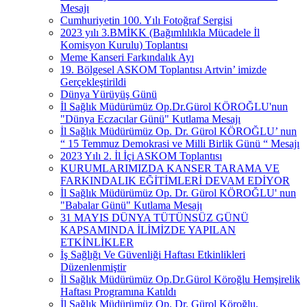
Mesajı
Cumhuriyetin 100. Yılı Fotoğraf Sergisi
2023 yılı 3.BMİKK (Bağımlılıkla Mücadele İl
Komisyon Kurulu) Toplantısı
Meme Kanseri Farkındalık Ayı
19. Bölgesel ASKOM Toplantısı Artvin’ imizde
Gerçekleştirildi
Dünya Yürüyüş Günü
İl Sağlık Müdürümüz Op.Dr.Gürol KÖROĞLU'nun
"Dünya Eczacılar Günü" Kutlama Mesajı
İl Sağlık Müdürümüz Op. Dr. Gürol KÖROĞLU’ nun
“ 15 Temmuz Demokrasi ve Milli Birlik Günü “ Mesajı
2023 Yılı 2. İl İçi ASKOM Toplantısı
KURUMLARIMIZDA KANSER TARAMA VE
FARKINDALIK EĞİTİMLERİ DEVAM EDİYOR
İl Sağlık Müdürümüz Op. Dr. Gürol KÖROĞLU' nun
"Babalar Günü" Kutlama Mesajı
31 MAYIS DÜNYA TÜTÜNSÜZ GÜNÜ
KAPSAMINDA İLİMİZDE YAPILAN
ETKİNLİKLER
İş Sağlığı Ve Güvenliği Haftası Etkinlikleri
Düzenlenmiştir
İl Sağlık Müdürümüz Op.Dr.Gürol Köroğlu Hemşirelik
Haftası Programına Katıldı
İl Sağlık Müdürümüz Op. Dr. Gürol Köroğlu,