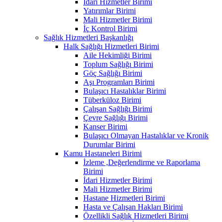
İdari Hizmetler Birimi
Yatırımlar Birimi
Mali Hizmetler Birimi
İç Kontrol Birimi
Sağlık Hizmetleri Başkanlığı
Halk Sağlığı Hizmetleri Birimi
Aile Hekimliği Birimi
Toplum Sağlığı Birimi
Göç Sağlığı Birimi
Aşı Programları Birimi
Bulaşıcı Hastalıklar Birimi
Tüberküloz Birimi
Çalışan Sağlığı Birimi
Çevre Sağlığı Birimi
Kanser Birimi
Bulaşıcı Olmayan Hastalıklar ve Kronik
Durumlar Birimi
Kamu Hastaneleri Birimi
İzleme ,Değerlendirme ve Raporlama
Birimi
İdari Hizmetler Birimi
Mali Hizmetler Birimi
Hastane Hizmetleri Birimi
Hasta ve Çalışan Hakları Birimi
Özellikli Sağlık Hizmetleri Birimi