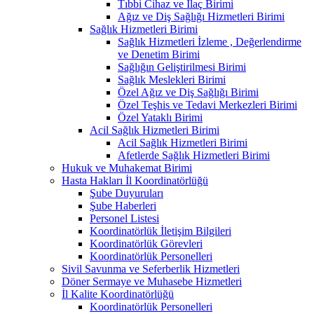
Tıbbi Cihaz ve İlaç Birimi
Ağız ve Diş Sağlığı Hizmetleri Birimi
Sağlık Hizmetleri Birimi
Sağlık Hizmetleri İzleme , Değerlendirme
ve Denetim Birimi
Sağlığın Geliştirilmesi Birimi
Sağlık Meslekleri Birimi
Özel Ağız ve Diş Sağlığı Birimi
Özel Teşhis ve Tedavi Merkezleri Birimi
Özel Yataklı Birimi
Acil Sağlık Hizmetleri Birimi
Acil Sağlık Hizmetleri Birimi
Afetlerde Sağlık Hizmetleri Birimi
Hukuk ve Muhakemat Birimi
Hasta Hakları İl Koordinatörlüğü
Şube Duyuruları
Şube Haberleri
Personel Listesi
Koordinatörlük İletişim Bilgileri
Koordinatörlük Görevleri
Koordinatörlük Personelleri
Sivil Savunma ve Seferberlik Hizmetleri
Döner Sermaye ve Muhasebe Hizmetleri
İl Kalite Koordinatörlüğü
Koordinatörlük Personelleri