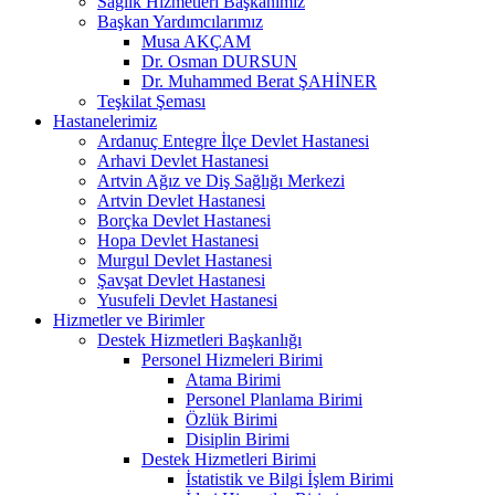
Sağlık Hizmetleri Başkanımız
Başkan Yardımcılarımız
Musa AKÇAM
Dr. Osman DURSUN
Dr. Muhammed Berat ŞAHİNER
Teşkilat Şeması
Hastanelerimiz
Ardanuç Entegre İlçe Devlet Hastanesi
Arhavi Devlet Hastanesi
Artvin Ağız ve Diş Sağlığı Merkezi
Artvin Devlet Hastanesi
Borçka Devlet Hastanesi
Hopa Devlet Hastanesi
Murgul Devlet Hastanesi
Şavşat Devlet Hastanesi
Yusufeli Devlet Hastanesi
Hizmetler ve Birimler
Destek Hizmetleri Başkanlığı
Personel Hizmeleri Birimi
Atama Birimi
Personel Planlama Birimi
Özlük Birimi
Disiplin Birimi
Destek Hizmetleri Birimi
İstatistik ve Bilgi İşlem Birimi