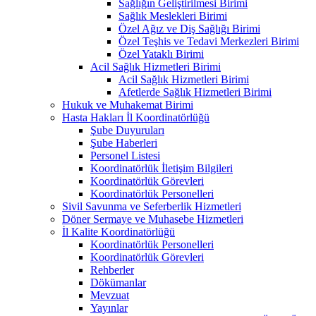
Sağlığın Geliştirilmesi Birimi
Sağlık Meslekleri Birimi
Özel Ağız ve Diş Sağlığı Birimi
Özel Teşhis ve Tedavi Merkezleri Birimi
Özel Yataklı Birimi
Acil Sağlık Hizmetleri Birimi
Acil Sağlık Hizmetleri Birimi
Afetlerde Sağlık Hizmetleri Birimi
Hukuk ve Muhakemat Birimi
Hasta Hakları İl Koordinatörlüğü
Şube Duyuruları
Şube Haberleri
Personel Listesi
Koordinatörlük İletişim Bilgileri
Koordinatörlük Görevleri
Koordinatörlük Personelleri
Sivil Savunma ve Seferberlik Hizmetleri
Döner Sermaye ve Muhasebe Hizmetleri
İl Kalite Koordinatörlüğü
Koordinatörlük Personelleri
Koordinatörlük Görevleri
Rehberler
Dökümanlar
Mevzuat
Yayınlar