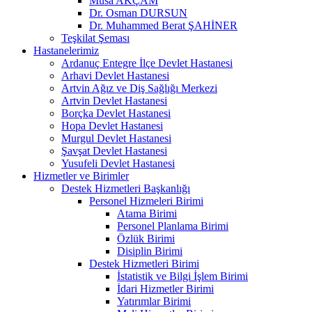
Musa AKÇAM
Dr. Osman DURSUN
Dr. Muhammed Berat ŞAHİNER
Teşkilat Şeması
Hastanelerimiz
Ardanuç Entegre İlçe Devlet Hastanesi
Arhavi Devlet Hastanesi
Artvin Ağız ve Diş Sağlığı Merkezi
Artvin Devlet Hastanesi
Borçka Devlet Hastanesi
Hopa Devlet Hastanesi
Murgul Devlet Hastanesi
Şavşat Devlet Hastanesi
Yusufeli Devlet Hastanesi
Hizmetler ve Birimler
Destek Hizmetleri Başkanlığı
Personel Hizmeleri Birimi
Atama Birimi
Personel Planlama Birimi
Özlük Birimi
Disiplin Birimi
Destek Hizmetleri Birimi
İstatistik ve Bilgi İşlem Birimi
İdari Hizmetler Birimi
Yatırımlar Birimi