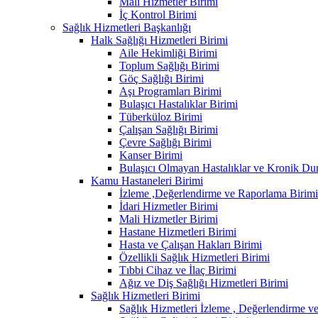
Mali Hizmetler Birimi
İç Kontrol Birimi
Sağlık Hizmetleri Başkanlığı
Halk Sağlığı Hizmetleri Birimi
Aile Hekimliği Birimi
Toplum Sağlığı Birimi
Göç Sağlığı Birimi
Aşı Programları Birimi
Bulaşıcı Hastalıklar Birimi
Tüberküloz Birimi
Çalışan Sağlığı Birimi
Çevre Sağlığı Birimi
Kanser Birimi
Bulaşıcı Olmayan Hastalıklar ve Kronik Du
Kamu Hastaneleri Birimi
İzleme ,Değerlendirme ve Raporlama Birimi
İdari Hizmetler Birimi
Mali Hizmetler Birimi
Hastane Hizmetleri Birimi
Hasta ve Çalışan Hakları Birimi
Özellikli Sağlık Hizmetleri Birimi
Tıbbi Cihaz ve İlaç Birimi
Ağız ve Diş Sağlığı Hizmetleri Birimi
Sağlık Hizmetleri Birimi
Sağlık Hizmetleri İzleme , Değerlendirme v