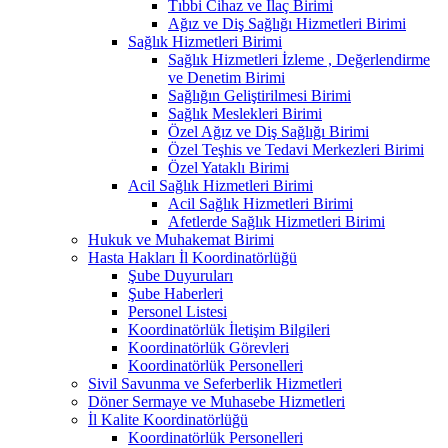
Tıbbi Cihaz ve İlaç Birimi
Ağız ve Diş Sağlığı Hizmetleri Birimi
Sağlık Hizmetleri Birimi
Sağlık Hizmetleri İzleme , Değerlendirme
ve Denetim Birimi
Sağlığın Geliştirilmesi Birimi
Sağlık Meslekleri Birimi
Özel Ağız ve Diş Sağlığı Birimi
Özel Teşhis ve Tedavi Merkezleri Birimi
Özel Yataklı Birimi
Acil Sağlık Hizmetleri Birimi
Acil Sağlık Hizmetleri Birimi
Afetlerde Sağlık Hizmetleri Birimi
Hukuk ve Muhakemat Birimi
Hasta Hakları İl Koordinatörlüğü
Şube Duyuruları
Şube Haberleri
Personel Listesi
Koordinatörlük İletişim Bilgileri
Koordinatörlük Görevleri
Koordinatörlük Personelleri
Sivil Savunma ve Seferberlik Hizmetleri
Döner Sermaye ve Muhasebe Hizmetleri
İl Kalite Koordinatörlüğü
Koordinatörlük Personelleri