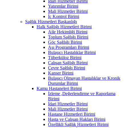
İdari Hizmetler Birimi
Yatırımlar Birimi
Mali Hizmetler Birimi
İç Kontrol Birimi
Sağlık Hizmetleri Başkanlığı
Halk Sağlığı Hizmetleri Birimi
Aile Hekimliği Birimi
Toplum Sağlığı Birimi
Göç Sağlığı Birimi
Aşı Programları Birimi
Bulaşıcı Hastalıklar Birimi
Tüberküloz Birimi
Çalışan Sağlığı Birimi
Çevre Sağlığı Birimi
Kanser Birimi
Bulaşıcı Olmayan Hastalıklar ve Kronik
Durumlar Birimi
Kamu Hastaneleri Birimi
İzleme ,Değerlendirme ve Raporlama
Birimi
İdari Hizmetler Birimi
Mali Hizmetler Birimi
Hastane Hizmetleri Birimi
Hasta ve Çalışan Hakları Birimi
Özellikli Sağlık Hizmetleri Birimi