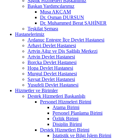
Sağlık Hizmetleri Başkanımız
Başkan Yardımcılarımız
Musa AKÇAM
Dr. Osman DURSUN
Dr. Muhammed Berat ŞAHİNER
Teşkilat Şeması
Hastanelerimiz
Ardanuç Entegre İlçe Devlet Hastanesi
Arhavi Devlet Hastanesi
Artvin Ağız ve Diş Sağlığı Merkezi
Artvin Devlet Hastanesi
Borçka Devlet Hastanesi
Hopa Devlet Hastanesi
Murgul Devlet Hastanesi
Şavşat Devlet Hastanesi
Yusufeli Devlet Hastanesi
Hizmetler ve Birimler
Destek Hizmetleri Başkanlığı
Personel Hizmeleri Birimi
Atama Birimi
Personel Planlama Birimi
Özlük Birimi
Disiplin Birimi
Destek Hizmetleri Birimi
İstatistik ve Bilgi İşlem Birimi